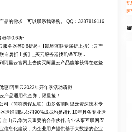
凯
阿
的需求，可以联系我采购。 QQ：3287819116
加
器等0.6折~
服务器等0.6折起+【凯铧互联专属折上折】;云产
铧互联专属折上折】_买云服务器找凯铧互联…
到阿里云官网上去购买阿里云产品能够获得在这些
惠!阿里云2022年开年季活动请戳
ess.html 云产品通用代金券，限量抢！！
公司（简称凯铧互联）由多名前阿里云资深技术专
器运维团队,公司90%成员均是超过10年具备专业运
云,金山云,华为云重要的合作伙伴,专业从事互联网应
业信息化建设，为企业用户提供基于大数据的企业