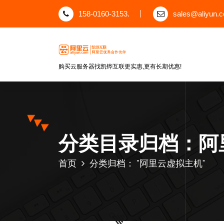
跳
158-0160-3153.
sales@aliyun.
至
正
文
购买云服务器找凯铧互联更实惠,更有长期优惠!
分类目录归档：阿
首页
分类归档： "阿里云虚拟主机"