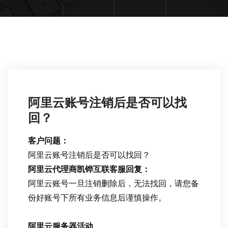
阿里云账号注销后是否可以找
回？
客户问题：
阿里云账号注销后是否可以找回？
阿里云代理商凯铧互联客服回复：
阿里云账号一旦注销删除后，无法找回，请您备
份好账号下所有业务信息后谨慎操作。
阿里云服务器活动