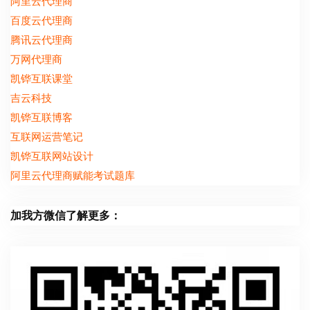
阿里云代理商
百度云代理商
腾讯云代理商
万网代理商
凯铧互联课堂
吉云科技
凯铧互联博客
互联网运营笔记
凯铧互联网站设计
阿里云代理商赋能考试题库
加我方微信了解更多：