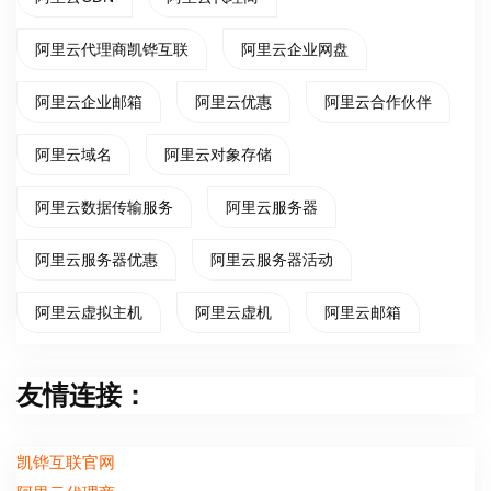
阿里云代理商凯铧互联
阿里云企业网盘
阿里云企业邮箱
阿里云优惠
阿里云合作伙伴
阿里云域名
阿里云对象存储
阿里云数据传输服务
阿里云服务器
阿里云服务器优惠
阿里云服务器活动
阿里云虚拟主机
阿里云虚机
阿里云邮箱
友情连接：
凯铧互联官网