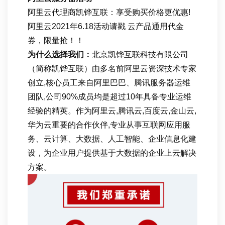
阿里云代理商凯铧互联：享受购买价格更优惠!
阿里云2021年6.18活动请戳 云产品通用代金
券，限量抢！！
为什么选择我们：
北京凯铧互联科技有限公司
（简称凯铧互联）由多名前阿里云资深技术专家
创立,核心员工来自阿里巴巴、腾讯服务器运维
团队,公司90%成员均是超过10年具备专业运维
经验的精英。作为阿里云,腾讯云,百度云,金山云,
华为云重要的合作伙伴,专业从事互联网应用服
务、云计算、大数据、人工智能、企业信息化建
设，为企业用户提供基于大数据的企业上云解决
方案。