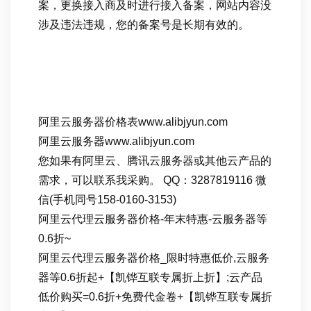
案，更换接入商及时进行接入备案，网站内容没
涉及违法违规，您的备案号是长期有效的。
阿里云服务器价格表www.alibjyun.com
阿里云服务器www.alibjyun.com
您如果有阿里云、腾讯云服务器或其他云产品的
需求，可以联系我采购。 QQ：3287819116 微
信(手机同号158-0160-3153)
阿里云代理云服务器价格-年末特惠-云服务器等
0.6折~
阿里云代理云服务器价格_限时特惠低价,云服务
器等0.6折起+【凯铧互联专属折上折】;云产品
低价购买=0.6折+免费代金卷+【凯铧互联专属折