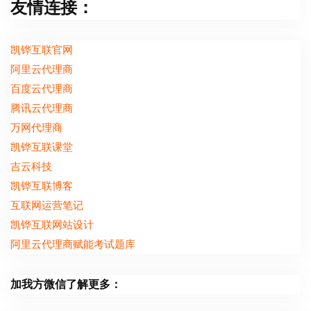
友情连接：
凯铧互联官网
阿里云代理商
百度云代理商
腾讯云代理商
万网代理商
凯铧互联课堂
吉云科技
凯铧互联博客
互联网运营笔记
凯铧互联网站设计
阿里云代理商赋能考试题库
加我方微信了解更多：