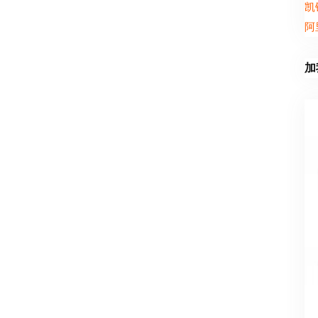
凯
阿
加