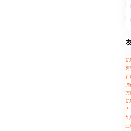
凯
阿
百
腾
万
凯
吉
凯
互