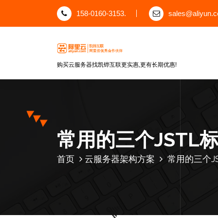
跳
158-0160-3153.
sales@aliyun.
至
正
文
购买云服务器找凯铧互联更实惠,更有长期优惠!
常用的三个JSTL
首页
云服务器架构方案
常用的三个J