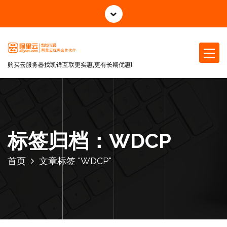
跳
至
正
文
购买云服务器找凯铧互联更实惠,更有长期优惠!
标签归档：WDCP
首页
文章标签 "WDCP"