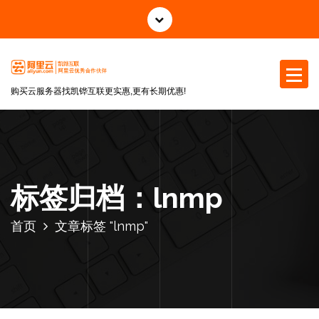
跳
至
正
文
购买云服务器找凯铧互联更实惠,更有长期优惠!
标签归档：lnmp
首页
文章标签 "lnmp"