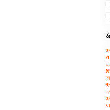
凯
阿
百
腾
万
凯
吉
凯
互