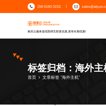
跳
158-0160-3153.
sales@aliyun.
至
正
文
购买云服务器找凯铧互联更实惠,更有长期优惠!
标签归档：海外主
首页
文章标签 "海外主机"