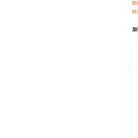
凯
阿
加